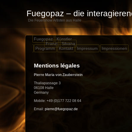
Fuegopaz – die interagiere
Die Feuershow Artisten aus Halle
Fuegopaz
Künstler
Franzi
Silvana
Programm
Kontakt
Impressum
Impressionen
Mentions légales
Pierre Maria von Zauberstein
Thaliapassage 3
06108 Halle
Germany
Mobile: +49 (0)177 722 08 64
Email:
pierre@fuegopaz.de