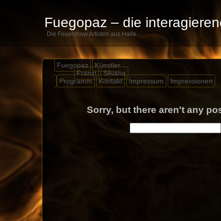
Fuegopaz – die interagiere
Die Feuershow Artisten aus Halle
Fuegopaz
Künstler
Franzi
Silvana
Programm
Kontakt
Impressum
Impressionen
Sorry, but there aren't any pos
Buscar: